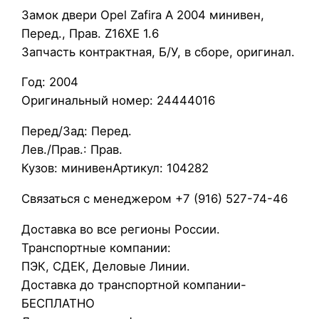
З
Замок двери Opel Zafira A 2004 минивен,
а
Перед., Прав. Z16XE 1.6
м
Запчасть контрактная, Б/У, в сборе, оригинал.
о
Год: 2004
к
Оригинальный номер: 24444016
д
в
Перед/Зад: Перед.
е
Лев./Прав.: Прав.
р
Кузов: минивенАртикул: 104282
и
O
Связаться с менеджером +7 (916) 527-74-46
p
Доставка во все регионы России.
e
Транспортные компании:
l
ПЭК, СДЕК, Деловые Линии.
Z
Доставка до транспортной компании-
a
БЕСПЛАТНО
f