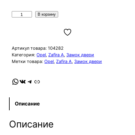
К
В корзину
о
л
и
ч
Артикул товара:
104282
е
Категория:
Opel
, 
Zafira A
, 
Замок двери
Метки товара:
Opel
, 
Zafira A
, 
Замок двери
с
т
в
WhatsApp
VK
Telegram
Link
о
т
о
Описание
в
а
Описание
р
а