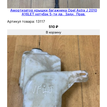
и
н
Амортизатор крышки багажника Opel Astra J 2010
и
A16LET хетчбэк 5-ти дв., Задн., Прав.
в
Артикул товара:
13117
е
510
₽
н
В корзину
,
П
е
р
е
д
.
,
П
р
а
в