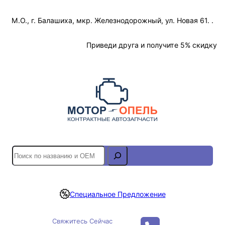
Перейти
М.О., г. Балашиха, мкр. Железнодорожный, ул. Новая 61. .
к
содержимому
Отслеживание Заказа
Приведи друга и получите 5% скидку
S
e
a
r
Специальное Предложение
c
h
Свяжитесь Сейчас