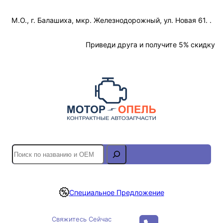
Перейти
М.О., г. Балашиха, мкр. Железнодорожный, ул. Новая 61. .
к
содержимому
Отслеживание Заказа
Приведи друга и получите 5% скидку
S
e
a
r
Специальное Предложение
c
h
Свяжитесь Сейчас