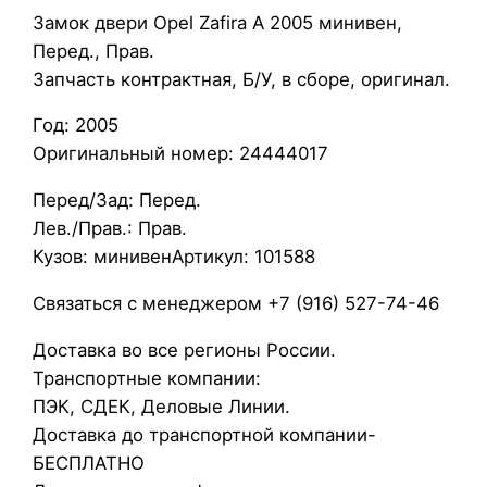
З
Замок двери Opel Zafira A 2005 минивен,
а
Перед., Прав.
м
Запчасть контрактная, Б/У, в сборе, оригинал.
о
Год: 2005
к
Оригинальный номер: 24444017
д
в
Перед/Зад: Перед.
е
Лев./Прав.: Прав.
р
Кузов: минивенАртикул: 101588
и
O
Связаться с менеджером +7 (916) 527-74-46
p
Доставка во все регионы России.
e
Транспортные компании:
l
ПЭК, СДЕК, Деловые Линии.
Z
Доставка до транспортной компании-
a
БЕСПЛАТНО
f