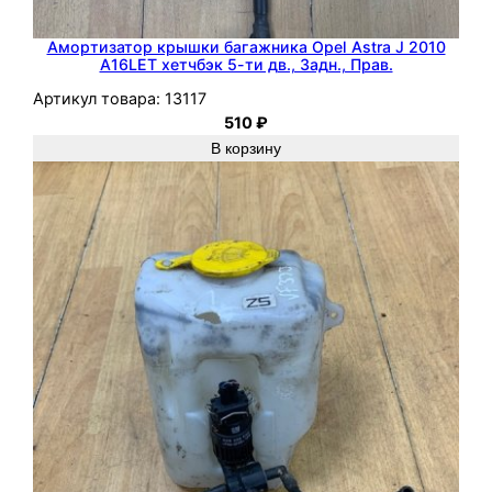
е
р
Амортизатор крышки багажника Opel Astra J 2010
е
A16LET хетчбэк 5-ти дв., Задн., Прав.
д
Артикул товара:
13117
.
510
₽
,
В корзину
П
р
а
в
.