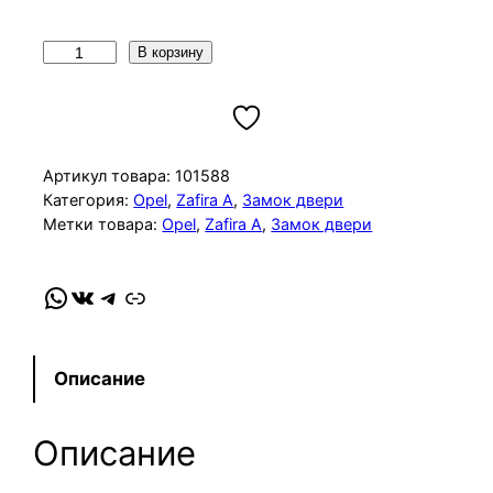
К
В корзину
о
л
и
ч
Артикул товара:
101588
е
Категория:
Opel
, 
Zafira A
, 
Замок двери
Метки товара:
Opel
, 
Zafira A
, 
Замок двери
с
т
в
WhatsApp
VK
Telegram
Link
о
т
о
Описание
в
а
Описание
р
а