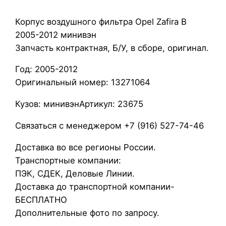
о
Корпус воздушного фильтра Opel Zafira B
р
2005-2012 минивэн
п
Запчасть контрактная, Б/У, в сборе, оригинал.
у
с
Год: 2005-2012
в
Оригинальный номер: 13271064
о
з
Кузов: минивэнАртикул: 23675
д
Связаться с менеджером +7 (916) 527-74-46
у
ш
Доставка во все регионы России.
н
Транспортные компании:
о
ПЭК, СДЕК, Деловые Линии.
г
Доставка до транспортной компании-
о
БЕСПЛАТНО
ф
Дополнительные фото по запросу.
и