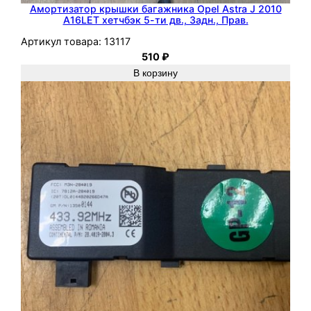
0
Амортизатор крышки багажника Opel Astra J 2010
A16LET хетчбэк 5-ти дв., Задн., Прав.
0
Артикул товара:
13117
5
510
₽
-
В корзину
2
0
1
2
м
и
н
и
в
э
н