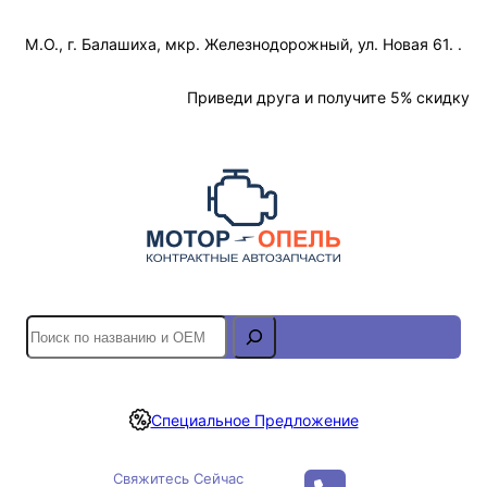
Перейти
М.О., г. Балашиха, мкр. Железнодорожный, ул. Новая 61. .
к
содержимому
Отслеживание Заказа
Приведи друга и получите 5% скидку
S
e
a
r
Специальное Предложение
c
h
Свяжитесь Сейчас