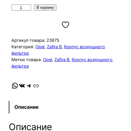
К
В корзину
о
л
и
ч
Артикул товара:
23675
е
Категория:
Opel
, 
Zafira B
, 
Корпус воздушного
фильтра
с
Метки товара:
Opel
, 
Zafira B
, 
Корпус воздушного
т
фильтра
в
о
WhatsApp
VK
Telegram
Link
т
о
в
а
Описание
р
а
Описание
К