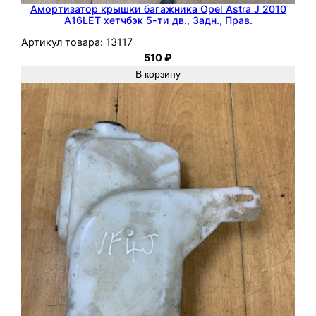
0
Амортизатор крышки багажника Opel Astra J 2010
A16LET хетчбэк 5-ти дв., Задн., Прав.
0
Артикул товара:
13117
5
510
₽
Z
В корзину
2
2
Y
H