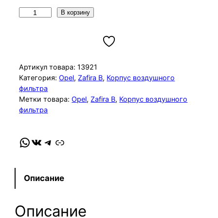
К
В корзину
о
л
и
ч
Артикул товара:
13921
е
Категория:
Opel
, 
Zafira B
, 
Корпус воздушного
фильтра
с
Метки товара:
Opel
, 
Zafira B
, 
Корпус воздушного
т
фильтра
в
о
WhatsApp
VK
Telegram
Link
т
о
в
а
Описание
р
а
Описание
К