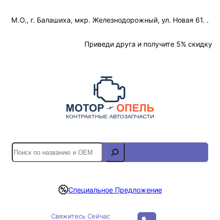
Перейти
М.О., г. Балашиха, мкр. Железнодорожный, ул. Новая 61. .
к
содержимому
Отслеживание Заказа
Приведи друга и получите 5% скидку
S
e
a
r
Специальное Предложение
c
h
Свяжитесь Сейчас