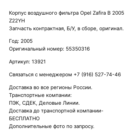
о
Корпус воздушного фильтра Opel Zafira B 2005
р
Z22YH
п
Запчасть контрактная, Б/У, в сборе, оригинал.
у
с
Год: 2005
в
Оригинальный номер: 55350316
о
з
Артикул: 13921
д
Связаться с менеджером +7 (916) 527-74-46
у
ш
Доставка во все регионы России.
н
Транспортные компании:
о
ПЭК, СДЕК, Деловые Линии.
г
Доставка до транспортной компании-
о
БЕСПЛАТНО
ф
Дополнительные фото по запросу.
и