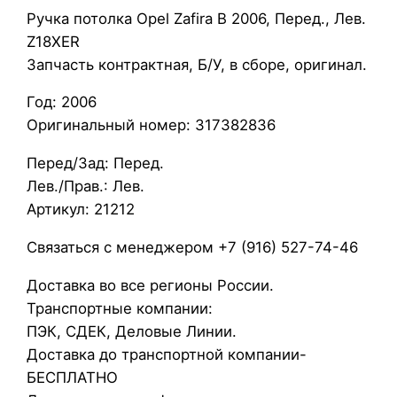
Р
Ручка потолка Opel Zafira B 2006, Перед., Лев.
у
Z18XER
ч
Запчасть контрактная, Б/У, в сборе, оригинал.
к
Год: 2006
а
Оригинальный номер: 317382836
п
о
Перед/Зад: Перед.
т
Лев./Прав.: Лев.
о
Артикул: 21212
л
к
Связаться с менеджером +7 (916) 527-74-46
а
Доставка во все регионы России.
O
Транспортные компании:
p
ПЭК, СДЕК, Деловые Линии.
e
Доставка до транспортной компании-
l
БЕСПЛАТНО
Z