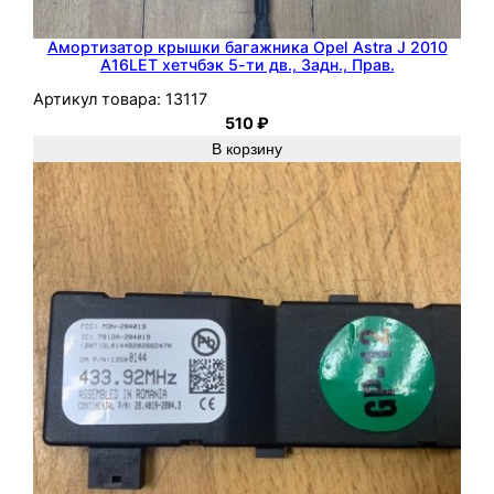
П
е
Амортизатор крышки багажника Opel Astra J 2010
р
A16LET хетчбэк 5-ти дв., Задн., Прав.
е
Артикул товара:
13117
д
510
₽
.
В корзину
,
Л
е
в
.