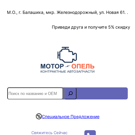
Перейти
М.О., г. Балашиха, мкр. Железнодорожный, ул. Новая 61. .
к
содержимому
Отслеживание Заказа
Приведи друга и получите 5% скидку
S
e
a
r
Специальное Предложение
c
h
Свяжитесь Сейчас