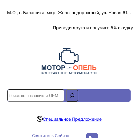
Перейти
М.О., г. Балашиха, мкр. Железнодорожный, ул. Новая 61. .
к
содержимому
Отслеживание Заказа
Приведи друга и получите 5% скидку
S
e
a
r
Специальное Предложение
c
h
Свяжитесь Сейчас