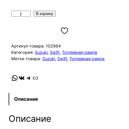
К
В корзину
о
л
и
ч
Артикул товара:
102964
е
Категория:
Suzuki
, 
Swift
, 
Топливная рампа
Метки товара:
Suzuki
, 
Swift
, 
Топливная рампа
с
т
в
WhatsApp
VK
Telegram
Link
о
т
о
Описание
в
а
Описание
р
а