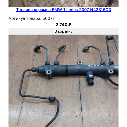
е
т
Топливная рампа BMW 1 series 2007 N43B16O0
ч
Артикул товара:
50077
б
2.740
₽
э
В корзину
к
3
д
в
.