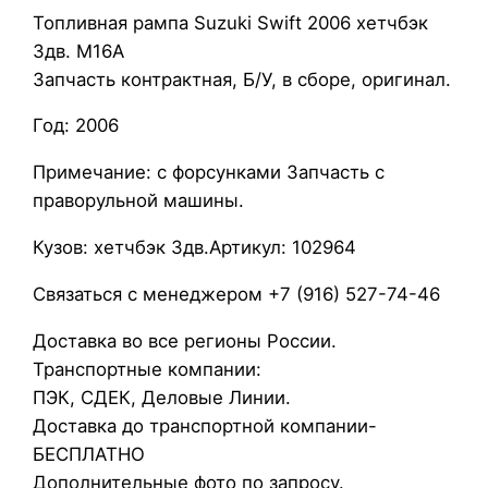
Т
Топливная рампа Suzuki Swift 2006 хетчбэк
о
3дв. M16A
п
Запчасть контрактная, Б/У, в сборе, оригинал.
л
Год: 2006
и
в
Примечание: с форсунками Запчасть с
н
праворульной машины.
а
я
Кузов: хетчбэк 3дв.Артикул: 102964
р
Связаться с менеджером +7 (916) 527-74-46
а
м
Доставка во все регионы России.
п
Транспортные компании:
а
ПЭК, СДЕК, Деловые Линии.
S
Доставка до транспортной компании-
u
БЕСПЛАТНО
z
Дополнительные фото по запросу.