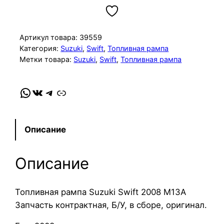
л
и
ч
Артикул товара:
39559
е
Категория:
Suzuki
, 
Swift
, 
Топливная рампа
Метки товара:
Suzuki
, 
Swift
, 
Топливная рампа
с
т
в
WhatsApp
VK
Telegram
Link
о
т
о
Описание
в
а
Описание
р
а
Т
Топливная рампа Suzuki Swift 2008 M13A
о
Запчасть контрактная, Б/У, в сборе, оригинал.
п