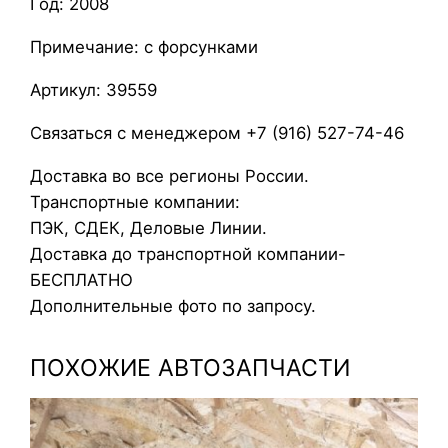
Год: 2008
л
и
Примечание: с форсунками
в
н
Артикул: 39559
а
Связаться с менеджером +7 (916) 527-74-46
я
р
Доставка во все регионы России.
а
Транспортные компании:
м
ПЭК, СДЕК, Деловые Линии.
п
Доставка до транспортной компании-
а
БЕСПЛАТНО
S
Дополнительные фото по запросу.
u
z
ПОХОЖИЕ АВТОЗАПЧАСТИ
u
k
i