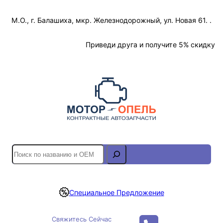
Перейти
М.О., г. Балашиха, мкр. Железнодорожный, ул. Новая 61. .
к
содержимому
Отслеживание Заказа
Приведи друга и получите 5% скидку
S
e
a
r
Специальное Предложение
c
h
Свяжитесь Сейчас