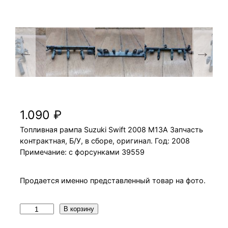
Топливная рампа Suzuki Swift 2008 M13A
1.090
₽
Топливная рампа Suzuki Swift 2008 M13A Запчасть
контрактная, Б/У, в сборе, оригинал. Год: 2008
Примечание: с форсунками 39559
Продается именно представленный товар на фото.
К
В корзину
о