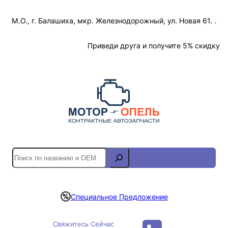
Перейти
М.О., г. Балашиха, мкр. Железнодорожный, ул. Новая 61. .
к
содержимому
Отслеживание Заказа
Приведи друга и получите 5% скидку
S
e
a
r
Специальное Предложение
c
h
Свяжитесь Сейчас