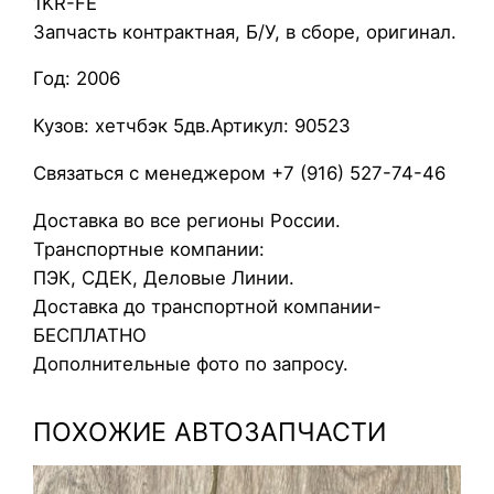
1KR-FE
р
Запчасть контрактная, Б/У, в сборе, оригинал.
б
Год: 2006
а
г
Кузов: хетчбэк 5дв.Артикул: 90523
н
а
Связаться с менеджером +7 (916) 527-74-46
р
Доставка во все регионы России.
у
Транспортные компании:
л
ПЭК, СДЕК, Деловые Линии.
ь
Доставка до транспортной компании-
T
БЕСПЛАТНО
o
Дополнительные фото по запросу.
y
o
ПОХОЖИЕ АВТОЗАПЧАСТИ
t
a
A