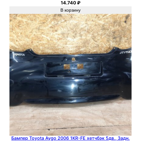
14.740
₽
В корзину
Бампер Toyota Aygo 2006 1KR-FE хетчбэк 5дв., Задн.