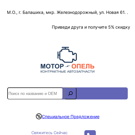
Перейти
М.О., г. Балашиха, мкр. Железнодорожный, ул. Новая 61. .
к
содержимому
Отслеживание Заказа
Приведи друга и получите 5% скидку
S
e
a
r
Специальное Предложение
c
h
Свяжитесь Сейчас