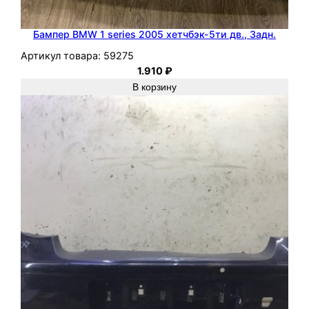
Бампер BMW 1 series 2005 хетчбэк-5ти дв., Задн.
Артикул товара:
59275
1.910
₽
В корзину