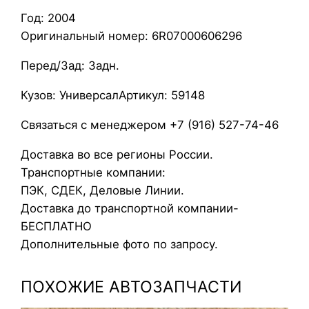
м
Год: 2004
п
Оригинальный номер: 6R07000606296
е
р
Перед/Зад: Задн.
V
o
Кузов: УниверсалАртикул: 59148
l
Связаться с менеджером +7 (916) 527-74-46
v
o
Доставка во все регионы России.
V
Транспортные компании:
5
ПЭК, СДЕК, Деловые Линии.
0
Доставка до транспортной компании-
2
БЕСПЛАТНО
0
Дополнительные фото по запросу.
0
4
ПОХОЖИЕ АВТОЗАПЧАСТИ
У