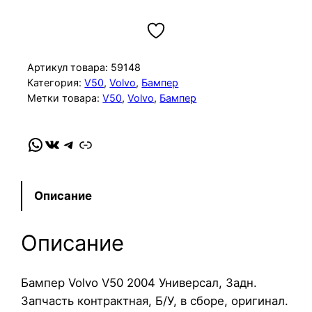
о
л
и
ч
Артикул товара:
59148
е
Категория:
V50
, 
Volvo
, 
Бампер
Метки товара:
V50
, 
Volvo
, 
Бампер
с
т
в
WhatsApp
VK
Telegram
Link
о
т
о
Описание
в
а
Описание
р
а
Б
Бампер Volvo V50 2004 Универсал, Задн.
а
Запчасть контрактная, Б/У, в сборе, оригинал.