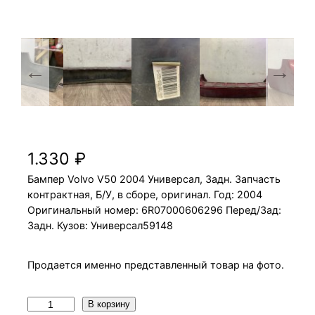
Бампер Volvo V50 2004 Универсал, Задн.
1.330
₽
Бампер Volvo V50 2004 Универсал, Задн. Запчасть
контрактная, Б/У, в сборе, оригинал. Год: 2004
Оригинальный номер: 6R07000606296 Перед/Зад:
Задн. Кузов: Универсал59148
Продается именно представленный товар на фото.
К
В корзину