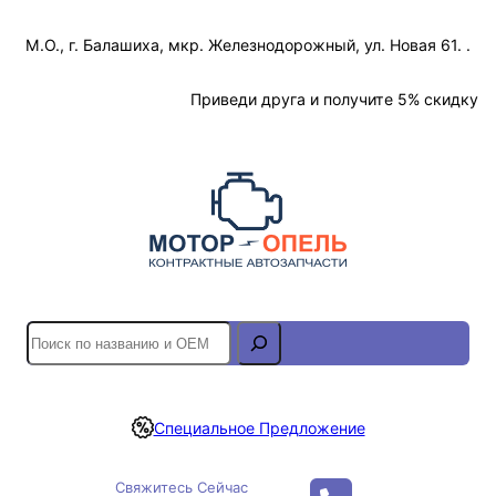
Перейти
М.О., г. Балашиха, мкр. Железнодорожный, ул. Новая 61. .
к
содержимому
Отслеживание Заказа
Приведи друга и получите 5% скидку
S
e
a
r
Специальное Предложение
c
h
Свяжитесь Сейчас