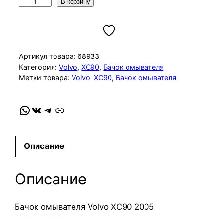
К
В корзину
о
л
и
ч
Артикул товара:
68933
е
Категория:
Volvo
, 
XC90
, 
Бачок омывателя
Метки товара:
Volvo
, 
XC90
, 
Бачок омывателя
с
т
в
WhatsApp
VK
Telegram
Link
о
т
о
Описание
в
а
Описание
р
а
Б
Бачок омывателя Volvo XC90 2005
а