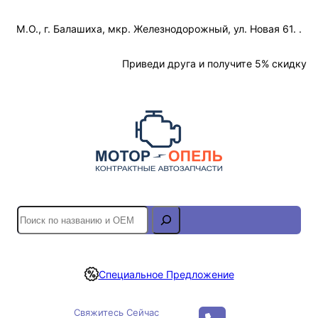
Перейти
М.О., г. Балашиха, мкр. Железнодорожный, ул. Новая 61. .
к
содержимому
Отслеживание Заказа
Приведи друга и получите 5% скидку
S
e
a
r
Специальное Предложение
c
h
Свяжитесь Сейчас