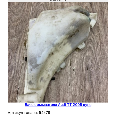
и
к
Бачок омывателя Audi TT 2005 купе
Артикул товара:
54479