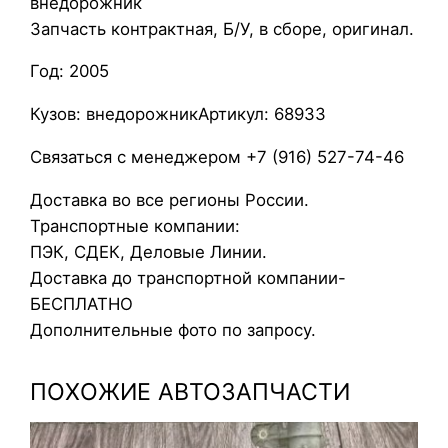
внедорожник
ч
Запчасть контрактная, Б/У, в сборе, оригинал.
о
Год: 2005
к
о
Кузов: внедорожникАртикул: 68933
м
ы
Связаться с менеджером +7 (916) 527-74-46
в
Доставка во все регионы России.
а
Транспортные компании:
т
ПЭК, СДЕК, Деловые Линии.
е
Доставка до транспортной компании-
л
БЕСПЛАТНО
я
Дополнительные фото по запросу.
V
o
ПОХОЖИЕ АВТОЗАПЧАСТИ
l
v
o