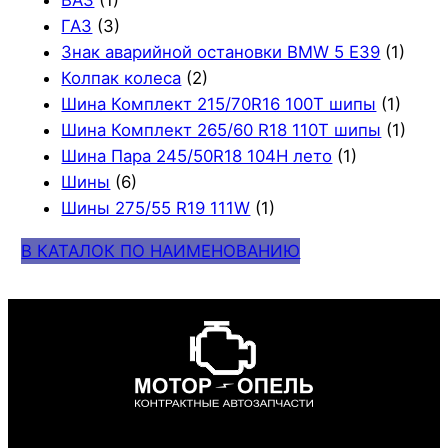
ВАЗ
(1)
ГАЗ
(3)
Знак аварийной остановки BMW 5 E39
(1)
Колпак колеса
(2)
Шина Комплект 215/70R16 100T шипы
(1)
Шина Комплект 265/60 R18 110T шипы
(1)
Шина Пара 245/50R18 104H лето
(1)
Шины
(6)
Шины 275/55 R19 111W
(1)
В КАТАЛОК ПО НАИМЕНОВАНИЮ