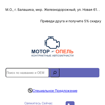
Перейти
М.О., г. Балашиха, мкр. Железнодорожный, ул. Новая 61. .
к
содержимому
Отслеживание Заказа
Приведи друга и получите 5% скидку
S
e
a
r
Специальное Предложение
c
h
Свяжитесь Сейчас