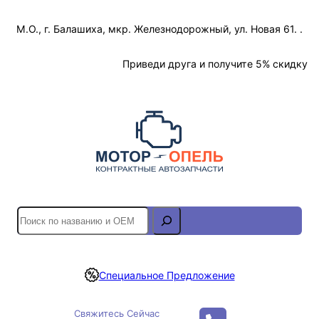
Перейти
М.О., г. Балашиха, мкр. Железнодорожный, ул. Новая 61. .
к
содержимому
Отслеживание Заказа
Приведи друга и получите 5% скидку
S
e
a
r
Специальное Предложение
c
h
Свяжитесь Сейчас