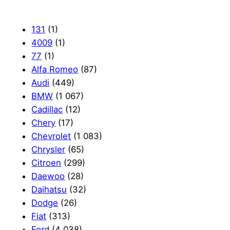
с
к
131
(1)
4009
(1)
77
(1)
Alfa Romeo
(87)
Audi
(449)
BMW
(1 067)
Cadillac
(12)
Chery
(17)
Chevrolet
(1 083)
Chrysler
(65)
Citroen
(299)
Daewoo
(28)
Daihatsu
(32)
Dodge
(26)
Fiat
(313)
Ford
(4 038)