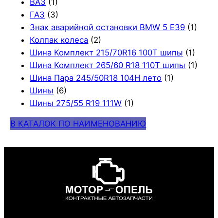
ВАЗ
(1)
ГАЗ
(3)
Знак аварийной остановки BMW 5 E39
(1)
Колпак колеса
(2)
Шина Комплект 215/70R16 100T шипы
(1)
Шина Комплект 265/60 R18 110T шипы
(1)
Шина Пара 245/50R18 104H лето
(1)
Шины
(6)
Шины 275/55 R19 111W
(1)
В КАТАЛОК ПО НАИМЕНОВАНИЮ