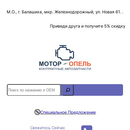
Перейти
М.О., г. Балашиха, мкр. Железнодорожный, ул. Новая 61. .
к
содержимому
Отслеживание Заказа
Приведи друга и получите 5% скидку
S
e
a
r
Специальное Предложение
c
h
Свяжитесь Сейчас