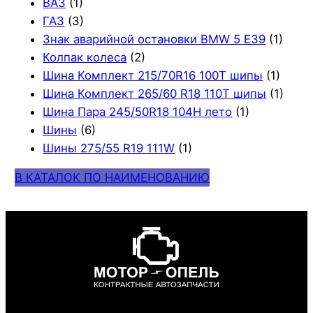
ВАЗ
(1)
ГАЗ
(3)
Знак аварийной остановки BMW 5 E39
(1)
Колпак колеса
(2)
Шина Комплект 215/70R16 100T шипы
(1)
Шина Комплект 265/60 R18 110T шипы
(1)
Шина Пара 245/50R18 104H лето
(1)
Шины
(6)
Шины 275/55 R19 111W
(1)
В КАТАЛОК ПО НАИМЕНОВАНИЮ