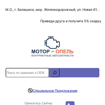
Перейти
М.О., г. Балашиха, мкр. Железнодорожный, ул. Новая 61. .
к
содержимому
Отслеживание Заказа
Приведи друга и получите 5% скидку
S
e
a
r
Специальное Предложение
c
h
Свяжитесь Сейчас