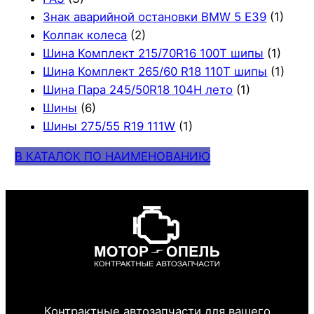
Знак аварийной остановки BMW 5 E39
(1)
Колпак колеса
(2)
Шина Комплект 215/70R16 100T шипы
(1)
Шина Комплект 265/60 R18 110T шипы
(1)
Шина Пара 245/50R18 104H лето
(1)
Шины
(6)
Шины 275/55 R19 111W
(1)
В КАТАЛОК ПО НАИМЕНОВАНИЮ
Контрактные автозапчасти для вашего