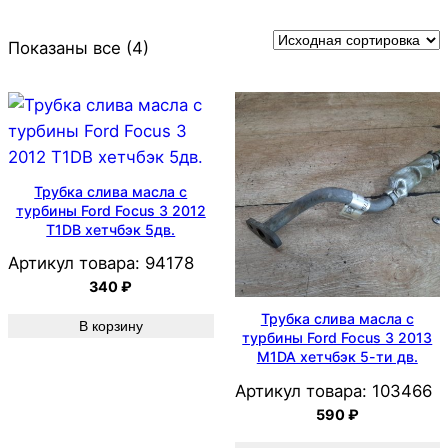
Показаны все (4)
Трубка слива масла с
турбины Ford Focus 3 2012
T1DB хетчбэк 5дв.
Артикул товара:
94178
340
₽
Трубка слива масла с
В корзину
турбины Ford Focus 3 2013
M1DA хетчбэк 5-ти дв.
Артикул товара:
103466
590
₽