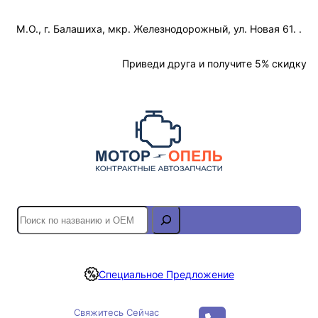
Перейти
М.О., г. Балашиха, мкр. Железнодорожный, ул. Новая 61. .
к
содержимому
Отслеживание Заказа
Приведи друга и получите 5% скидку
S
e
a
r
Специальное Предложение
c
h
Свяжитесь Сейчас