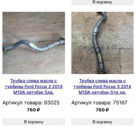
В корзину
Трубка слива масла с
Трубка слива масла с
турбины Ford Focus 3 2014
турбины Ford Focus 3 2014
M1DA хетчбэк 5дв.
M1DA хетчбэк-5ти дв.
Артикул товара:
93025
Артикул товара:
75167
760
₽
760
₽
В корзину
В корзину