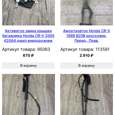
Активатор замка крышки
Амортизатор Honda CR-V
багажника Honda CR-V 2005
1998 B20B кроссовер,
K20A4 джип внедорожник
Перед., Прав.
Артикул товара:
95063
Артикул товара:
113581
670
₽
2.910
₽
В корзину
В корзину