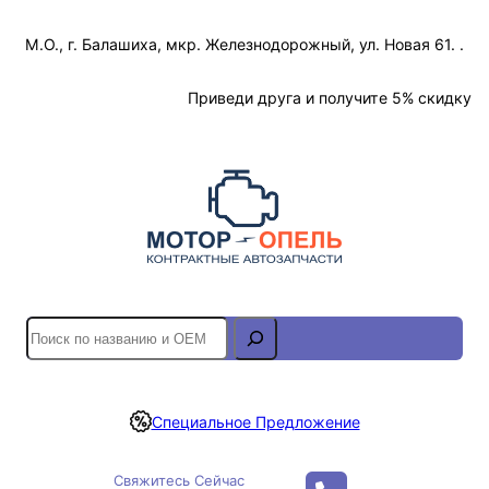
Перейти
М.О., г. Балашиха, мкр. Железнодорожный, ул. Новая 61. .
к
содержимому
Отслеживание Заказа
Приведи друга и получите 5% скидку
S
e
a
r
Специальное Предложение
c
h
Свяжитесь Сейчас