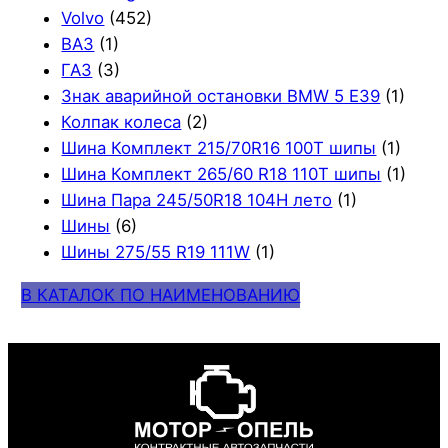
Volvo
(452)
ВАЗ
(1)
ГАЗ
(3)
Знак аварийной остановки BMW 5 E39
(1)
Колпак колеса
(2)
Шина Комплект 215/70R16 100T шипы
(1)
Шина Комплект 265/60 R18 110T шипы
(1)
Шина Пара 245/50R18 104H лето
(1)
Шины
(6)
Шины 275/55 R19 111W
(1)
В КАТАЛОК ПО НАИМЕНОВАНИЮ