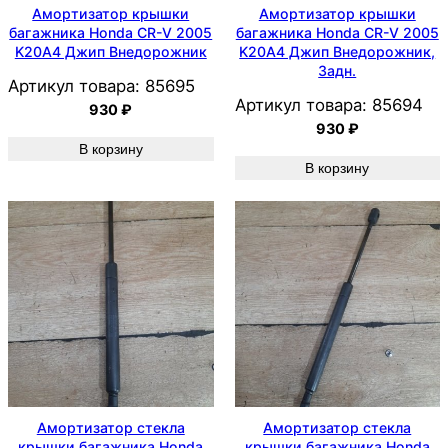
Амортизатор крышки
Амортизатор крышки
багажника Honda CR-V 2005
багажника Honda CR-V 2005
K20A4 Джип Внедорожник
K20A4 Джип Внедорожник,
Задн.
Артикул товара:
85695
Артикул товара:
85694
930
₽
930
₽
В корзину
В корзину
Амортизатор стекла
Амортизатор стекла
крышки багажника Honda
крышки багажника Honda