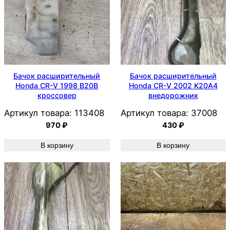
Бачок расширительный
Бачок расширительный
Honda CR-V 1998 B20B
Honda CR-V 2002 K20A4
кроссовер
внедорожник
Артикул товара:
113408
Артикул товара:
37008
970
₽
430
₽
В корзину
В корзину