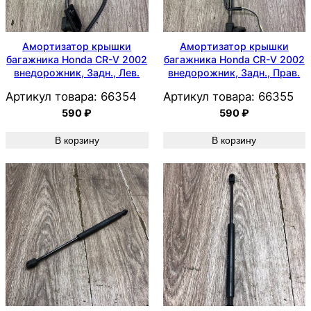
Амортизатор крышки
Амортизатор крышки
багажника Honda CR-V 2002
багажника Honda CR-V 2002
внедорожник, Задн., Лев.
внедорожник, Задн., Прав.
Артикул товара:
66354
Артикул товара:
66355
590
₽
590
₽
В корзину
В корзину