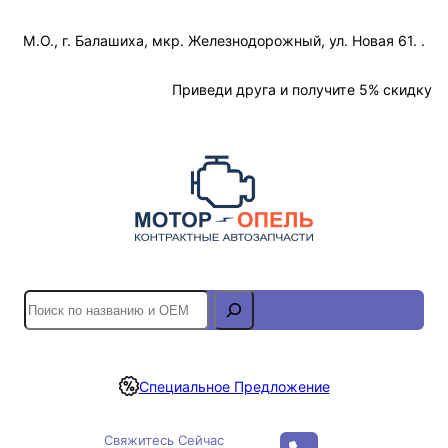
Перейти
М.О., г. Балашиха, мкр. Железнодорожный, ул. Новая 61. .
к
содержимому
Отслеживание Заказа
Приведи друга и получите 5% скидку
S
e
a
r
Специальное Предложение
c
h
Свяжитесь Сейчас