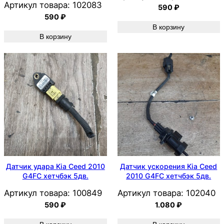
Артикул товара:
102083
590
₽
590
₽
В корзину
В корзину
Датчик удара Kia Ceed 2010
Датчик ускорения Kia Ceed
G4FC хетчбэк 5дв.
2010 G4FC хетчбэк 5дв.
Артикул товара:
100849
Артикул товара:
102040
590
₽
1.080
₽