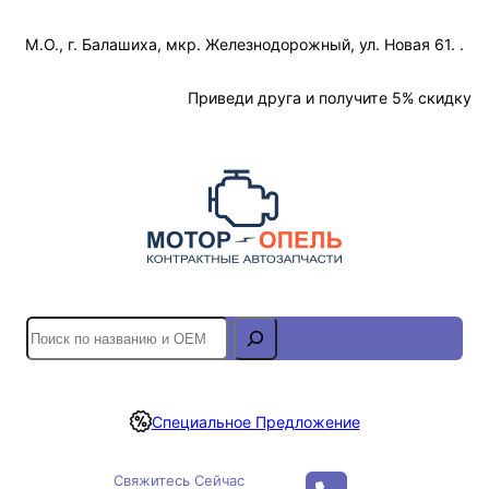
Перейти
М.О., г. Балашиха, мкр. Железнодорожный, ул. Новая 61. .
к
содержимому
Отслеживание Заказа
Приведи друга и получите 5% скидку
S
e
a
r
Специальное Предложение
c
h
Свяжитесь Сейчас