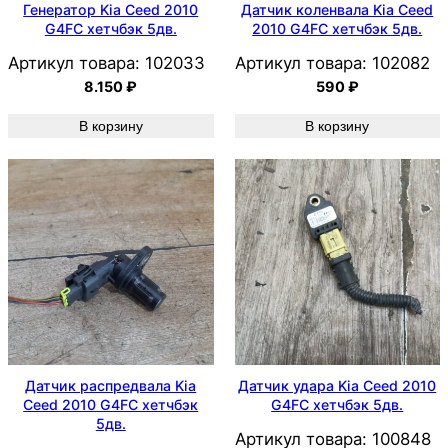
Генератор Kia Ceed 2010
Датчик коленвала Kia Ceed
G4FC хетчбэк 5дв.
2010 G4FC хетчбэк 5дв.
Артикул товара:
102033
Артикул товара:
102082
8.150
₽
590
₽
В корзину
В корзину
Датчик распредвала Kia
Датчик удара Kia Ceed 2010
Ceed 2010 G4FC хетчбэк
G4FC хетчбэк 5дв.
5дв.
Артикул товара:
100848