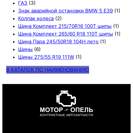
ГАЗ
(3)
Знак аварийной остановки BMW 5 E39
(1)
Колпак колеса
(2)
Шина Комплект 215/70R16 100T шипы
(1)
Шина Комплект 265/60 R18 110T шипы
(1)
Шина Пара 245/50R18 104H лето
(1)
Шины
(6)
Шины 275/55 R19 111W
(1)
В КАТАЛОК ПО НАИМЕНОВАНИЮ