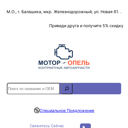
Перейти
М.О., г. Балашиха, мкр. Железнодорожный, ул. Новая 61. .
к
содержимому
Отслеживание Заказа
Приведи друга и получите 5% скидку
S
e
a
r
Специальное Предложение
c
h
Свяжитесь Сейчас