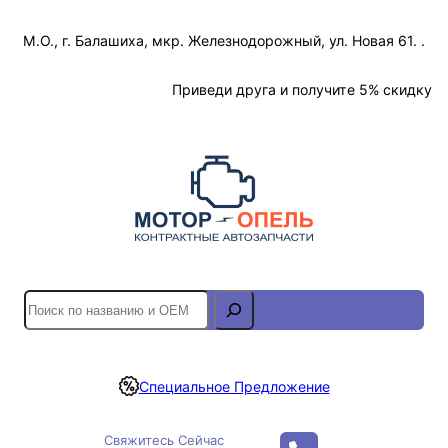
Перейти
М.О., г. Балашиха, мкр. Железнодорожный, ул. Новая 61. .
к
содержимому
Отслеживание Заказа
Приведи друга и получите 5% скидку
S
e
a
r
Специальное Предложение
c
h
Свяжитесь Сейчас