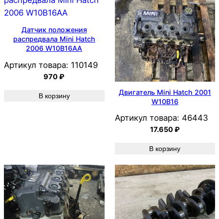
Датчик положения
распредвала Mini Hatch
2006 W10B16AA
Артикул товара:
110149
970
₽
Двигатель Mini Hatch 2001
В корзину
W10B16
Артикул товара:
46443
17.650
₽
В корзину