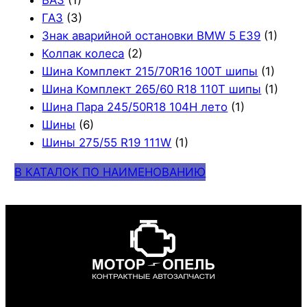
ВАЗ
(1)
ГАЗ
(3)
Знак аварийной остановки BMW 5 E39
(1)
Колпак колеса
(2)
Шина Комплект 215/70R16 100T шипы
(1)
Шина Комплект 265/60 R18 110T шипы
(1)
Шина Пара 245/50R18 104H лето
(1)
Шины
(6)
Шины 275/55 R19 111W
(1)
В КАТАЛОК ПО НАИМЕНОВАНИЮ