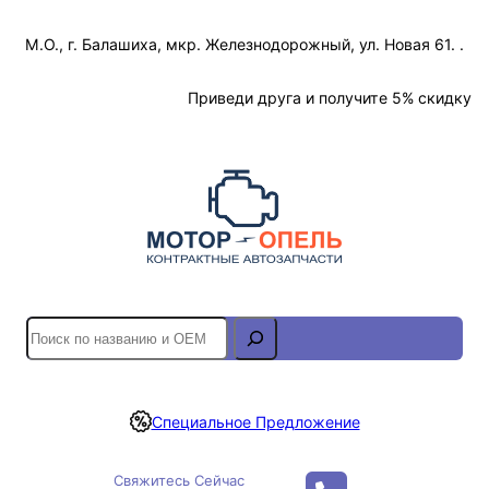
Перейти
М.О., г. Балашиха, мкр. Железнодорожный, ул. Новая 61. .
к
содержимому
Отслеживание Заказа
Приведи друга и получите 5% скидку
S
e
a
r
Специальное Предложение
c
h
Свяжитесь Сейчас