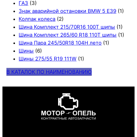
ГАЗ
(3)
Знак аварийной остановки BMW 5 E39
(1)
Колпак колеса
(2)
Шина Комплект 215/70R16 100T шипы
(1)
Шина Комплект 265/60 R18 110T шипы
(1)
Шина Пара 245/50R18 104H лето
(1)
Шины
(6)
Шины 275/55 R19 111W
(1)
В КАТАЛОК ПО НАИМЕНОВАНИЮ