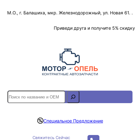
Перейти
М.О., г. Балашиха, мкр. Железнодорожный, ул. Новая 61. .
к
содержимому
Отслеживание Заказа
Приведи друга и получите 5% скидку
S
e
a
r
Специальное Предложение
c
h
Свяжитесь Сейчас