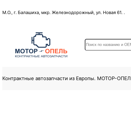
Перейти
М.О., г. Балашиха, мкр. Железнодорожный, ул. Новая 61. .
к
содержимому
S
e
a
r
c
Контрактные автозапчасти из Европы. МОТОР-ОПЕ
h