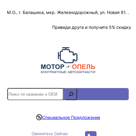
Перейти
М.О., г. Балашиха, мкр. Железнодорожный, ул. Новая 61. .
к
содержимому
Отслеживание Заказа
Приведи друга и получите 5% скидку
S
e
a
r
Специальное Предложение
c
h
Свяжитесь Сейчас