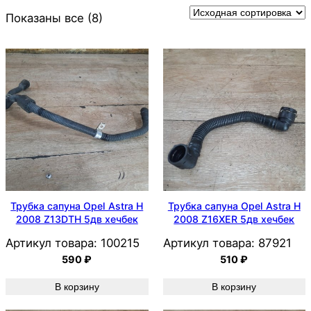
Показаны все (8)
Трубка сапуна Opel Astra H
Трубка сапуна Opel Astra H
2008 Z13DTH 5дв хечбек
2008 Z16XER 5дв хечбек
Артикул товара:
100215
Артикул товара:
87921
590
₽
510
₽
В корзину
В корзину