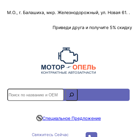
Перейти
М.О., г. Балашиха, мкр. Железнодорожный, ул. Новая 61. .
к
содержимому
Отслеживание Заказа
Приведи друга и получите 5% скидку
S
e
a
r
Специальное Предложение
c
h
Свяжитесь Сейчас