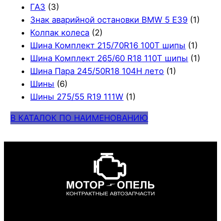
ГАЗ
(3)
Знак аварийной остановки BMW 5 E39
(1)
Колпак колеса
(2)
Шина Комплект 215/70R16 100T шипы
(1)
Шина Комплект 265/60 R18 110T шипы
(1)
Шина Пара 245/50R18 104H лето
(1)
Шины
(6)
Шины 275/55 R19 111W
(1)
В КАТАЛОК ПО НАИМЕНОВАНИЮ