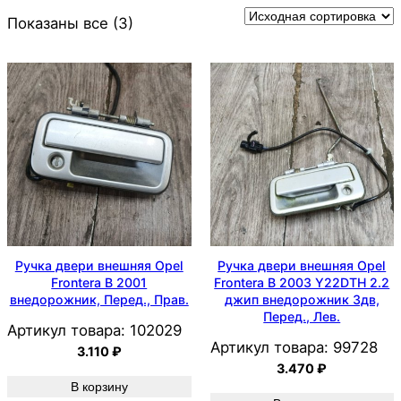
Показаны все (3)
Ручка двери внешняя Opel
Ручка двери внешняя Opel
Frontera B 2001
Frontera B 2003 Y22DTH 2.2
внедорожник, Перед., Прав.
джип внедорожник 3дв,
Перед., Лев.
Артикул товара:
102029
Артикул товара:
99728
3.110
₽
3.470
₽
В корзину