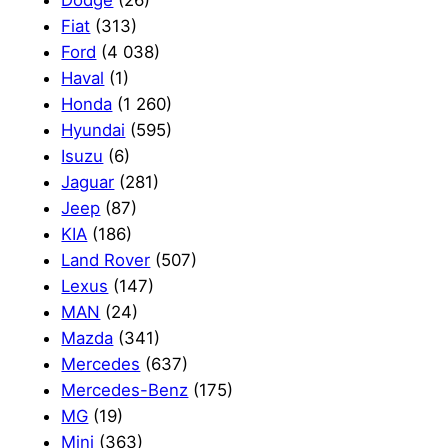
Dodge
(26)
Fiat
(313)
Ford
(4 038)
Haval
(1)
Honda
(1 260)
Hyundai
(595)
Isuzu
(6)
Jaguar
(281)
Jeep
(87)
KIA
(186)
Land Rover
(507)
Lexus
(147)
MAN
(24)
Mazda
(341)
Mercedes
(637)
Mercedes-Benz
(175)
MG
(19)
Mini
(363)