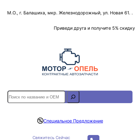
Перейти
М.О., г. Балашиха, мкр. Железнодорожный, ул. Новая 61. .
к
содержимому
Отслеживание Заказа
Приведи друга и получите 5% скидку
S
e
a
r
Специальное Предложение
c
h
Свяжитесь Сейчас