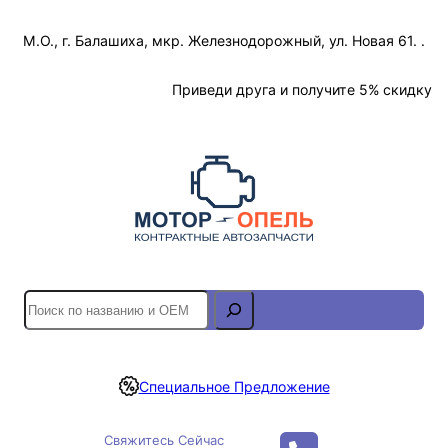
Перейти
М.О., г. Балашиха, мкр. Железнодорожный, ул. Новая 61. .
к
содержимому
Отслеживание Заказа
Приведи друга и получите 5% скидку
S
e
a
r
Специальное Предложение
c
h
Свяжитесь Сейчас