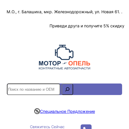
Перейти
М.О., г. Балашиха, мкр. Железнодорожный, ул. Новая 61. .
к
содержимому
Отслеживание Заказа
Приведи друга и получите 5% скидку
S
e
a
r
Специальное Предложение
c
h
Свяжитесь Сейчас