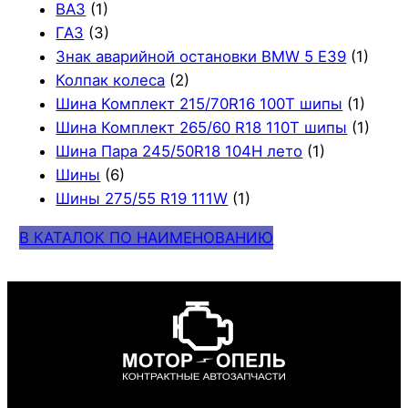
ВАЗ
(1)
ГАЗ
(3)
Знак аварийной остановки BMW 5 E39
(1)
Колпак колеса
(2)
Шина Комплект 215/70R16 100T шипы
(1)
Шина Комплект 265/60 R18 110T шипы
(1)
Шина Пара 245/50R18 104H лето
(1)
Шины
(6)
Шины 275/55 R19 111W
(1)
В КАТАЛОК ПО НАИМЕНОВАНИЮ