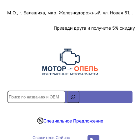
Перейти
М.О., г. Балашиха, мкр. Железнодорожный, ул. Новая 61. .
к
содержимому
Отслеживание Заказа
Приведи друга и получите 5% скидку
S
e
a
r
Специальное Предложение
c
h
Свяжитесь Сейчас