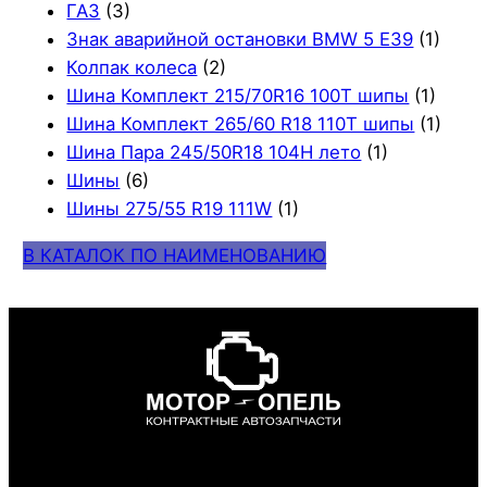
ГАЗ
(3)
Знак аварийной остановки BMW 5 E39
(1)
Колпак колеса
(2)
Шина Комплект 215/70R16 100T шипы
(1)
Шина Комплект 265/60 R18 110T шипы
(1)
Шина Пара 245/50R18 104H лето
(1)
Шины
(6)
Шины 275/55 R19 111W
(1)
В КАТАЛОК ПО НАИМЕНОВАНИЮ