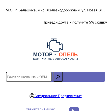
Перейти
М.О., г. Балашиха, мкр. Железнодорожный, ул. Новая 61. .
к
содержимому
Отслеживание Заказа
Приведи друга и получите 5% скидку
S
e
a
r
Специальное Предложение
c
h
Свяжитесь Сейчас