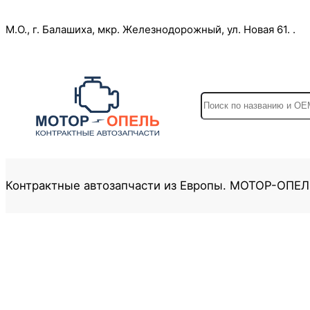
Перейти
М.О., г. Балашиха, мкр. Железнодорожный, ул. Новая 61. .
к
содержимому
S
e
a
r
c
Контрактные автозапчасти из Европы. МОТОР-ОПЕ
h