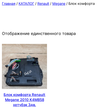
Главная
/
КАТАЛОГ
/
Renault
/
Megane
/ Блок комфорта
Отображение единственного товара
Блок комфорта Renault
Megane 2010 K4M858
хетчбэк 3дв.