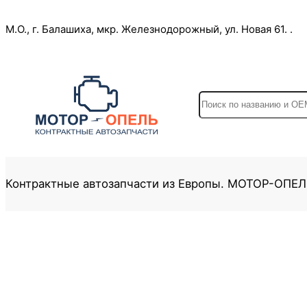
Перейти
М.О., г. Балашиха, мкр. Железнодорожный, ул. Новая 61. .
к
содержимому
S
e
a
r
c
Контрактные автозапчасти из Европы. МОТОР-ОПЕ
h