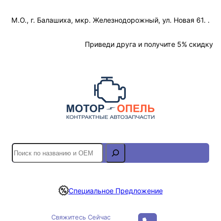
Перейти
М.О., г. Балашиха, мкр. Железнодорожный, ул. Новая 61. .
к
содержимому
Отслеживание Заказа
Приведи друга и получите 5% скидку
S
e
a
r
Специальное Предложение
c
h
Свяжитесь Сейчас