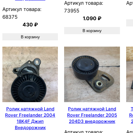
Артикул товара:
Ар
Артикул товара:
73955
68375
1.090
₽
430
₽
В корзину
В корзину
Ролик натяжной Land
Ролик натяжной Land
Rover Freelander 2004
Rover Freelander 2005
R
18K4F Джип
204D3 внедорожник
Внедорожник
Артикул товара:
Ар