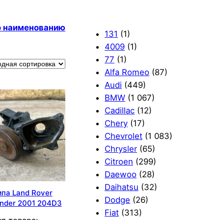
по наименованию
131
(1)
4009
(1)
77
(1)
Alfa Romeo
(87)
Audi
(449)
BMW
(1 067)
Cadillac
(12)
Chery
(17)
Chevrolet
(1 083)
Chrysler
(65)
Citroen
(299)
Daewoo
(28)
Daihatsu
(32)
па Land Rover
Dodge
(26)
ander 2001 204D3
Fiat
(313)