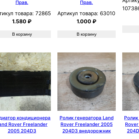
Артику
Прав.
Прав.
10738
тикул товара:
72865
Артикул товара:
63010
1.580
₽
1.000
₽
В корзину
В корзину
диатор кондиционера
Ролик генератора Land
Ролик
and Rover Freelander
Rover Freelander 2005
Rover
2005 204D3
204D3 внедорожник
204D