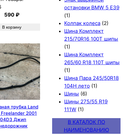
6
остановки BMW 5 E39
590
₽
(1)
Колпак колеса
(2)
В корзину
Шина Комплект
215/70R16 100T шипы
(1)
Шина Комплект
265/60 R18 110T шипы
(1)
Шина Пара 245/50R18
104H лето
(1)
Шины
(6)
Шины 275/55 R19
вная трубка Land
111W
(1)
 Freelander 2001
204D3 Джип
В КАТАЛОК ПО
недорожник
НАИМЕНОВАНИЮ