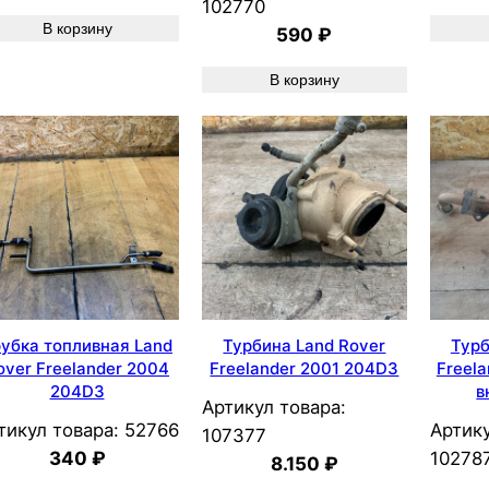
102770
В корзину
590
₽
В корзину
убка топливная Land
Турбина Land Rover
Турб
over Freelander 2004
Freelander 2001 204D3
Freel
204D3
в
Артикул товара:
тикул товара:
52766
Артику
107377
340
₽
10278
8.150
₽