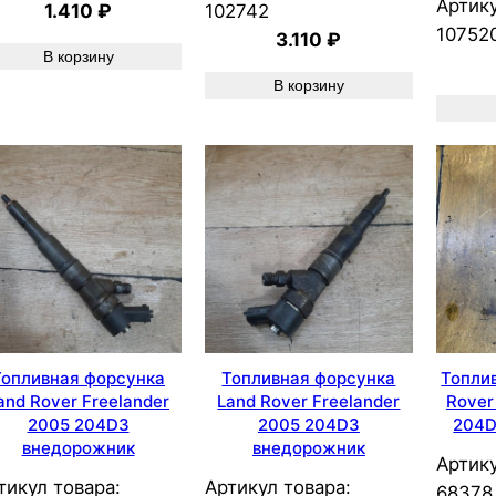
Артику
1.410
₽
102742
10752
3.110
₽
В корзину
В корзину
Топливная форсунка
Топливная форсунка
Топли
and Rover Freelander
Land Rover Freelander
Rover
2005 204D3
2005 204D3
204D
внедорожник
внедорожник
Артику
тикул товара:
Артикул товара:
68378