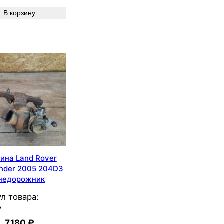
В корзину
ина Land Rover
ander 2005 204D3
недорожник
л товара:
7
7.180
₽