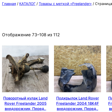
Главная
/
КАТАЛОГ
/
Товары с меткой «Freelander»
/ Страница
Отображение 73–108 из 112
Поворотный кулак Land
Подкрылок Land Rover
П
Rover Freelander 2005
Freelander 2004 18K4F
F
внедорожник, Перед.,
внедорожник, Перед.,
в