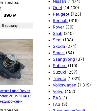
Nissan
(1 174)
л товара:
Opel
(14 100)
9
Peugeot
(723)
390
₽
Renault
(619)
В корзину
Rover
(39)
Saab
(310)
Seat
(138)
Skoda
(274)
Smart
(54)
SsangYong
(37)
Subaru
(110)
Suzuki
(257)
Toyota
(1 021)
Volkswagen
(1 319)
стат Land Rover
Volvo
(452)
ander 2005 204D3
ВАЗ
(1)
недорожник
ГАЗ
(3)
л товара:
Знак аварийной