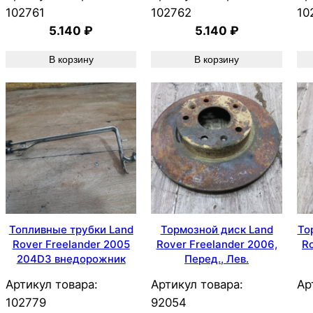
102761
102762
10
5.140
₽
5.140
₽
В корзину
В корзину
Топливные трубки Land
Тормозной диск Land
То
Rover Freelander 2005
Rover Freelander 2006,
Ro
204D3 внедорожник
Перед., Лев.
Артикул товара:
Артикул товара:
Ар
102779
92054