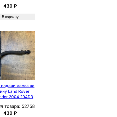
430
₽
В корзину
 подачи масла на
ину Land Rover
ander 2004 204D3
л товара:
52758
430
₽