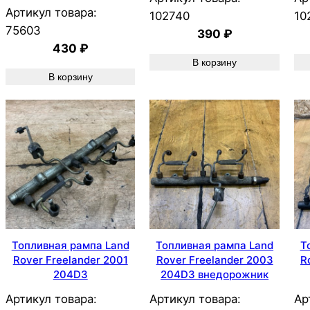
Артикул товара:
102740
10
75603
390
₽
430
₽
В корзину
В корзину
Топливная рампа Land
Топливная рампа Land
Т
Rover Freelander 2001
Rover Freelander 2003
R
204D3
204D3 внедорожник
Артикул товара:
Артикул товара:
Ар