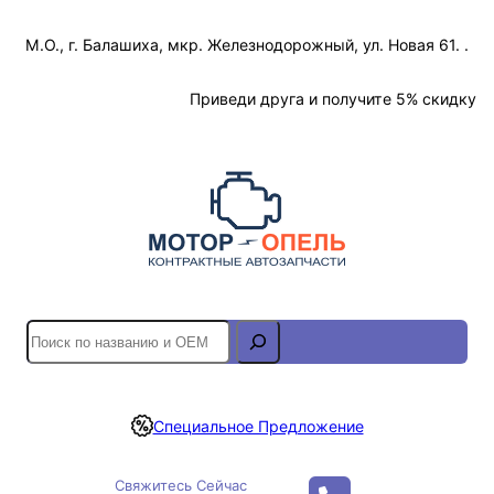
Перейти
М.О., г. Балашиха, мкр. Железнодорожный, ул. Новая 61. .
к
содержимому
Отслеживание Заказа
Приведи друга и получите 5% скидку
S
e
a
r
Специальное Предложение
c
h
Свяжитесь Сейчас