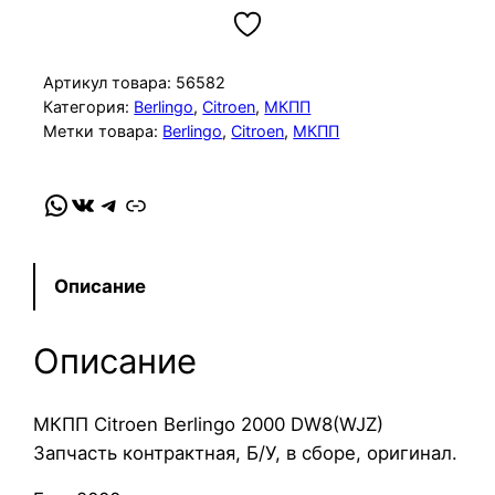
л
и
ч
Артикул товара:
56582
е
Категория:
Berlingo
, 
Citroen
, 
МКПП
Метки товара:
Berlingo
, 
Citroen
, 
МКПП
с
т
в
WhatsApp
VK
Telegram
Link
о
т
о
Описание
в
а
Описание
р
а
М
МКПП Citroen Berlingo 2000 DW8(WJZ)
К
Запчасть контрактная, Б/У, в сборе, оригинал.
П