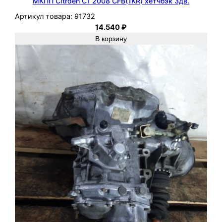
МКПП Citroen C1 2008 CFB(1KR) хетчбэк 3дв.
Артикул товара:
91732
14.540
₽
В корзину