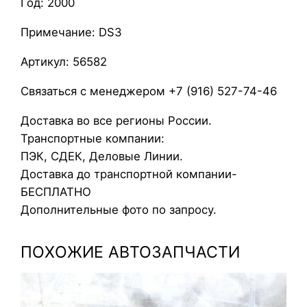
Год: 2000
П
C
Примечание: DS3
i
t
Артикул: 56582
r
Связаться с менеджером +7 (916) 527-74-46
o
e
Доставка во все регионы России.
n
Транспортные компании:
B
ПЭК, СДЕК, Деловые Линии.
e
Доставка до транспортной компании-
r
БЕСПЛАТНО
l
Дополнительные фото по запросу.
i
n
ПОХОЖИЕ АВТОЗАПЧАСТИ
g
o
2