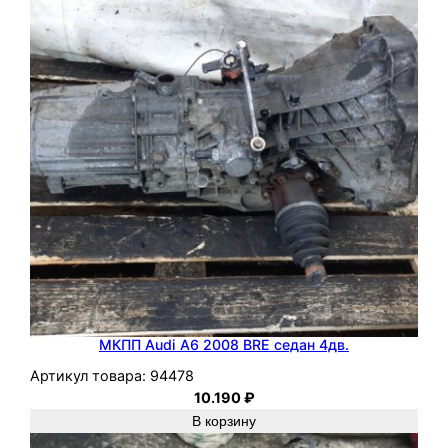
0
0
0
D
W
8
(
W
J
Z
)
МКПП Audi A6 2008 BRE седан 4дв.
Артикул товара:
94478
10.190
₽
В корзину