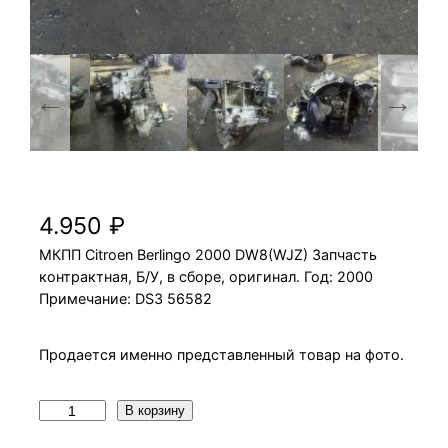
МКПП Citroen Berlingo 2000 DW8(WJZ)
4.950
₽
МКПП Citroen Berlingo 2000 DW8(WJZ) Запчасть
контрактная, Б/У, в сборе, оригинал. Год: 2000
Примечание: DS3 56582
Продается именно представленный товар на фото.
К
В корзину
о