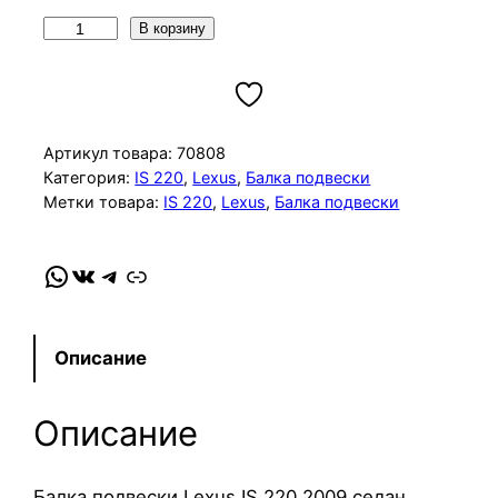
К
В корзину
о
л
и
ч
Артикул товара:
70808
е
Категория:
IS 220
, 
Lexus
, 
Балка подвески
Метки товара:
IS 220
, 
Lexus
, 
Балка подвески
с
т
в
WhatsApp
VK
Telegram
Link
о
т
о
Описание
в
а
Описание
р
а
Б
Балка подвески Lexus IS 220 2009 седан,