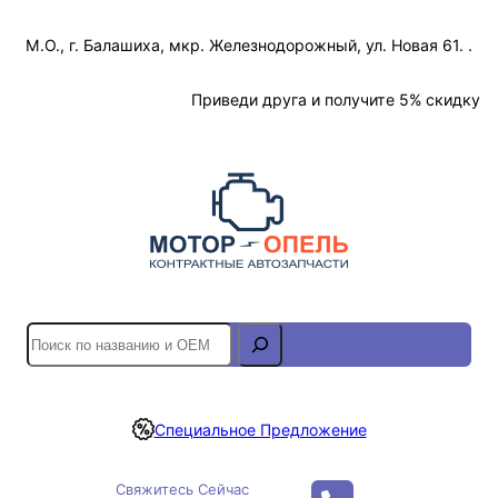
Перейти
М.О., г. Балашиха, мкр. Железнодорожный, ул. Новая 61. .
к
содержимому
Отслеживание Заказа
Приведи друга и получите 5% скидку
S
e
a
r
Специальное Предложение
c
h
Свяжитесь Сейчас