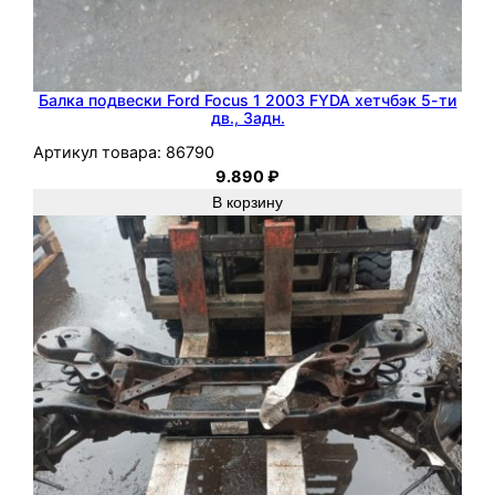
Балка подвески Ford Focus 1 2003 FYDA хетчбэк 5-ти
дв., Задн.
Артикул товара:
86790
9.890
₽
В корзину