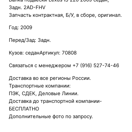
а
Задн. 2AD-FHV
л
Запчасть контрактная, Б/У, в сборе, оригинал.
к
Год: 2009
а
п
Перед/Зад: Задн.
о
д
Кузов: седанАртикул: 70808
в
Связаться с менеджером +7 (916) 527-74-46
е
с
Доставка во все регионы России.
к
Транспортные компании:
и
ПЭК, СДЕК, Деловые Линии.
L
Доставка до транспортной компании-
e
БЕСПЛАТНО
x
Дополнительные фото по запросу.
u
s