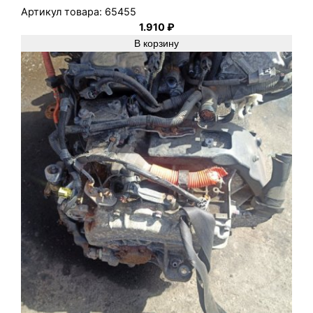
е
Артикул товара:
65455
д
1.910
₽
а
В корзину
н
,
З
а
д
н
.