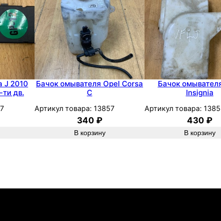
0
0
7
Z
1
2
X
a J 2010
Бачок омывателя Opel Corsa
Бачок омывателя
-ти дв.
C
Insignia
E
P
7
Артикул товара:
13857
Артикул товара:
1385
340
₽
430
₽
В корзину
В корзину