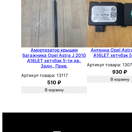
Амортизатор крышки
Антенна Opel Astr
багажника Opel Astra J 2010
A16LET хетчбэк 5
A16LET хетчбэк 5-ти дв.,
Артикул товара:
1307
Задн., Прав.
930
₽
Артикул товара:
13117
В корзину
510
₽
В корзину