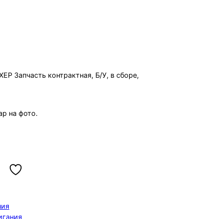
07 Z12XEP
EP Запчасть контрактная, Б/У, в сборе,
р на фото.
ния
игания