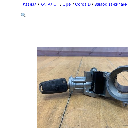
Главная
/
КАТАЛОГ
/
Opel
/
Corsa D
/
Замок зажигани