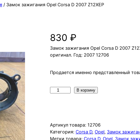
я
/ Замок зажигания Opel Corsa D 2007 Z12XEP
Замок зажигания Opel Corsa D 20
830
₽
Замок зажигания Opel Corsa D 2007 Z12X
оригинал. Год: 2007 12706
Продается именно представленный това
К
В корзину
о
л
и
ч
Артикул товара:
12706
е
Категория:
Corsa D
, 
Opel
, 
Замок зажига
Метки товара:
Corsa D
, 
Opel
, 
Замок заж
с