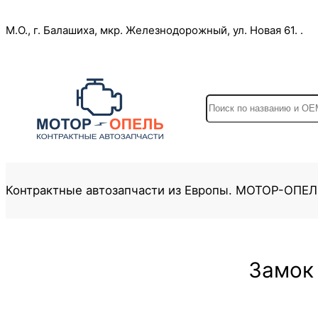
Перейти
М.О., г. Балашиха, мкр. Железнодорожный, ул. Новая 61. .
к
содержимому
S
e
a
r
c
Контрактные автозапчасти из Европы. МОТОР-ОПЕ
h
Замок 