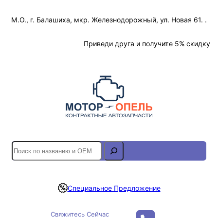
Перейти
М.О., г. Балашиха, мкр. Железнодорожный, ул. Новая 61. .
к
содержимому
Отслеживание Заказа
Приведи друга и получите 5% скидку
S
e
a
r
Специальное Предложение
c
h
Свяжитесь Сейчас