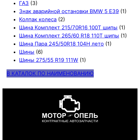
ГАЗ
(3)
Знак аварийной остановки BMW 5 E39
(1)
Колпак колеса
(2)
Шина Комплект 215/70R16 100T шипы
(1)
Шина Комплект 265/60 R18 110T шипы
(1)
Шина Пара 245/50R18 104H лето
(1)
Шины
(6)
Шины 275/55 R19 111W
(1)
В КАТАЛОК ПО НАИМЕНОВАНИЮ