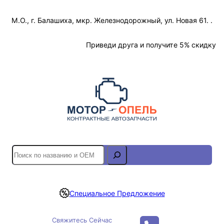
Перейти
М.О., г. Балашиха, мкр. Железнодорожный, ул. Новая 61. .
к
содержимому
Отслеживание Заказа
Приведи друга и получите 5% скидку
S
e
a
r
Специальное Предложение
c
h
Свяжитесь Сейчас