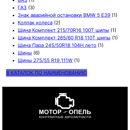
ВАЗ
(1)
ГАЗ
(3)
Знак аварийной остановки BMW 5 E39
(1)
Колпак колеса
(2)
Шина Комплект 215/70R16 100T шипы
(1)
Шина Комплект 265/60 R18 110T шипы
(1)
Шина Пара 245/50R18 104H лето
(1)
Шины
(6)
Шины 275/55 R19 111W
(1)
В КАТАЛОК ПО НАИМЕНОВАНИЮ